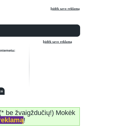
Įsidėk savo reklamą
Įsidėk savo reklamą
internetu:
(* be žvaigždučių!) Mokėk
reklamą
!