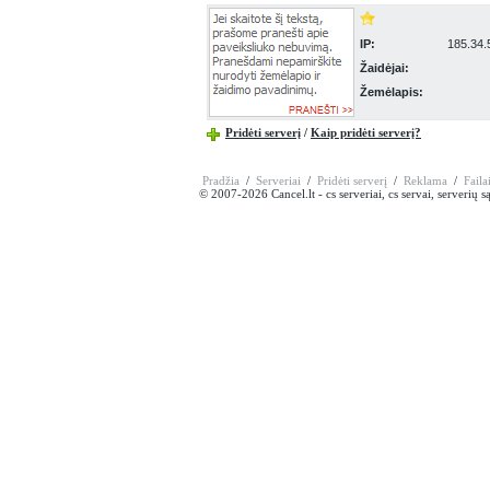
IP:
185.34.
Žaidėjai:
Žemėlapis:
Pridėti serverį
/
Kaip pridėti serverį?
Pradžia
/
Serveriai
/
Pridėti serverį
/
Reklama
/
Faila
© 2007-2026 Cancel.lt - cs serveriai, cs servai, serverių 