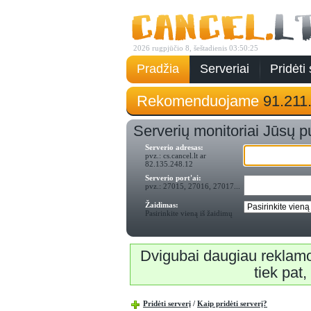
2026 rugpjūčio 8, šeštadienis 03:50:25
Pradžia
Serveriai
Pridėti 
Rekomenduojame
91.211
Serverių monitoriai Jūsų p
Serverio adresas:
pvz.: cs.cancel.lt ar
82.135.248.12
Serverio port'ai:
pvz.: 27015, 27016, 27017...
Žaidimas:
Pasirinkite vieną iš žaidimų
Dvigubai daugiau reklamo
tiek pat
Pridėti serverį
/
Kaip pridėti serverį?